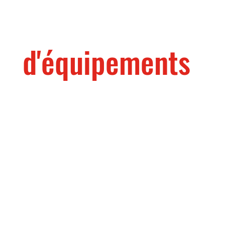
Location
d'équipements
NOTRE VASTE PARC LOCATIF
D'ÉQUIPEMENTS AUDIOVISUELS
DÉPASSERA VOS ATTENTES DANS
TOUS VOS PROJETS!